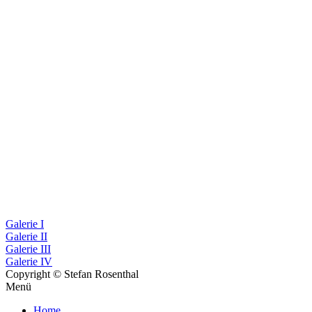
Szenefotos
Österr. Erstaufführung
Szenenfotos im Renaissancetheater
Galerie I
Galerie II
Galerie III
Galerie IV
Copyright © Stefan Rosenthal
Menü
Home