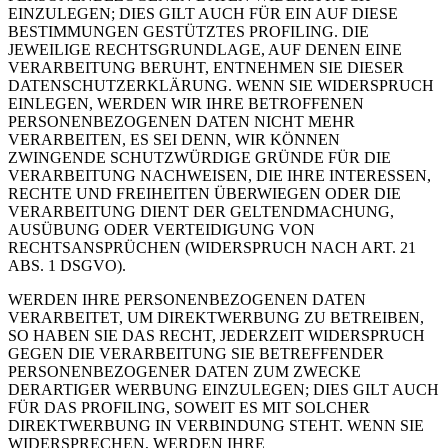
EINZULEGEN; DIES GILT AUCH FÜR EIN AUF DIESE
BESTIMMUNGEN GESTÜTZTES PROFILING. DIE
JEWEILIGE RECHTSGRUNDLAGE, AUF DENEN EINE
VERARBEITUNG BERUHT, ENTNEHMEN SIE DIESER
DATENSCHUTZERKLÄRUNG. WENN SIE WIDERSPRUCH
EINLEGEN, WERDEN WIR IHRE BETROFFENEN
PERSONENBEZOGENEN DATEN NICHT MEHR
VERARBEITEN, ES SEI DENN, WIR KÖNNEN
ZWINGENDE SCHUTZWÜRDIGE GRÜNDE FÜR DIE
VERARBEITUNG NACHWEISEN, DIE IHRE INTERESSEN,
RECHTE UND FREIHEITEN ÜBERWIEGEN ODER DIE
VERARBEITUNG DIENT DER GELTENDMACHUNG,
AUSÜBUNG ODER VERTEIDIGUNG VON
RECHTSANSPRÜCHEN (WIDERSPRUCH NACH ART. 21
ABS. 1 DSGVO).
WERDEN IHRE PERSONENBEZOGENEN DATEN
VERARBEITET, UM DIREKTWERBUNG ZU BETREIBEN,
SO HABEN SIE DAS RECHT, JEDERZEIT WIDERSPRUCH
GEGEN DIE VERARBEITUNG SIE BETREFFENDER
PERSONENBEZOGENER DATEN ZUM ZWECKE
DERARTIGER WERBUNG EINZULEGEN; DIES GILT AUCH
FÜR DAS PROFILING, SOWEIT ES MIT SOLCHER
DIREKTWERBUNG IN VERBINDUNG STEHT. WENN SIE
WIDERSPRECHEN, WERDEN IHRE